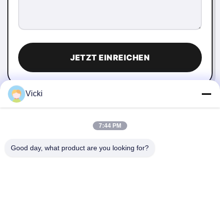
JETZT EINREICHEN
Vicki
7:44 PM
Good day, what product are you looking for?
KONTAKT
4 Gebäude, Industriepark Xusheng Ronghegu, Taohuayuan
Phase II, Nr. 9 Furong Road, Stadt Songgang, Bezirk Bao'an,