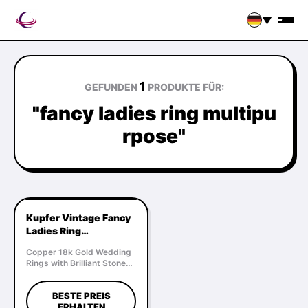
▼
1
GEFUNDEN
PRODUKTE FÜR:
"fancy ladies ring multipu
rpose"
Kupfer Vintage Fancy
Ladies Ring
Mehrzweck Für
Copper 18k Gold Wedding
Hochzeitsfeier
Rings with Brilliant Stone
Cut Remarkable
Craftsmanship Product
BESTE PREIS
Description: This Fancy
ERHALTEN
Ladies Ring is designed to