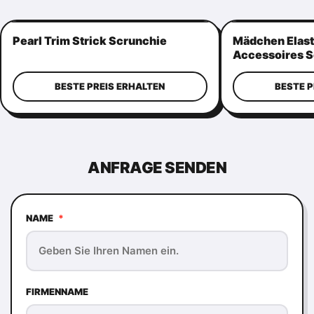
Pearl Trim Strick Scrunchie
Mädchen Elasti
Accessoires S
Perlen
BESTE PREIS ERHALTEN
BESTE P
ANFRAGE SENDEN
NAME
*
FIRMENNAME