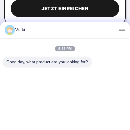
JETZT EINREICHEN
Vicki
5:33 PM
Good day, what product are you looking for?
KONTAKT
4 Gebäude, Industriepark Xusheng Ronghegu, Taohuayuan
Phase II, Nr. 9 Furong Road, Stadt Songgang, Bezirk Bao'an,
Shenzhen, China
86-0755-29759643
richstar_28@richstar-cn.com