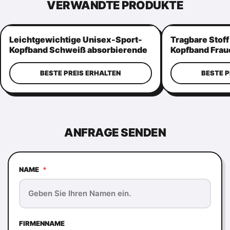
VERWANDTE PRODUKTE
Leichtgewichtige Unisex-Sport-
Tragbare Stof
Kopfband Schweiß absorbierende
Kopfband Frau
Kopfbanden Langlebig
Schweißbänder
BESTE PREIS ERHALTEN
BESTE P
ANFRAGE SENDEN
NAME
*
FIRMENNAME