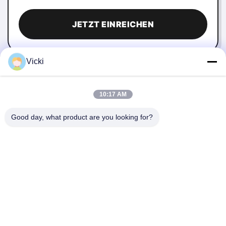
JETZT EINREICHEN
Vicki
10:17 AM
Good day, what product are you looking for?
KONTAKT
4 Gebäude, Industriepark Xusheng Ronghegu, Taohuayuan
Phase II, Nr. 9 Furong Road, Stadt Songgang, Bezirk Bao'an,
Shenzhen, China
86-0755-29759643