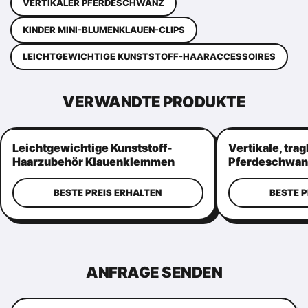
VERTIKALER PFERDESCHWANZ
KINDER MINI-BLUMENKLAUEN-CLIPS
LEICHTGEWICHTIGE KUNSTSTOFF-HAARACCESSOIRES
VERWANDTE PRODUKTE
Leichtgewichtige Kunststoff-
Vertikale, tra
Haarzubehör Klauenklemmen
Pferdeschwan
Praktische Kronenform
Mehrzweck-Ha
BESTE PREIS ERHALTEN
BESTE P
ANFRAGE SENDEN