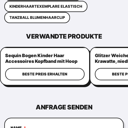
KINDERHAARTEXEMPLARE ELASTISCH
TANZBALL BLUMENHAARCLIP
VERWANDTE PRODUKTE
Sequin Bogen Kinder Haar
Glitzer Weich
Accessoires Kopfband mit Hoop
Krawatte, nie
rosa Farbe
Pink kleiner 
BESTE PREIS ERHALTEN
BESTE P
ANFRAGE SENDEN
NAME
*