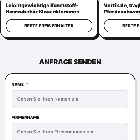
Leichtgewichtige Kunststoff-
Vertikale, tra
Haarzubehör Klauenklemmen
Pferdeschwan
Praktische Kronenform
Mehrzweck-Ha
BESTE PREIS ERHALTEN
BESTE P
ANFRAGE SENDEN
NAME
*
FIRMENNAME