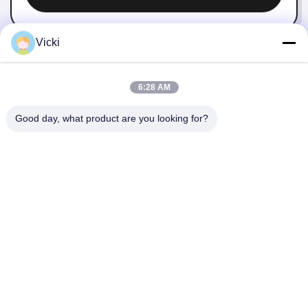
Vicki
6:28 AM
Good day, what product are you looking for?
KONTAKT
4 Gebäude, Industriepark Xusheng Ronghegu, Taohuayuan
Phase II, Nr. 9 Furong Road, Stadt Songgang, Bezirk Bao'an,
Shenzhen, China
86-0755-29759643
richstar_28@richstar-cn.com