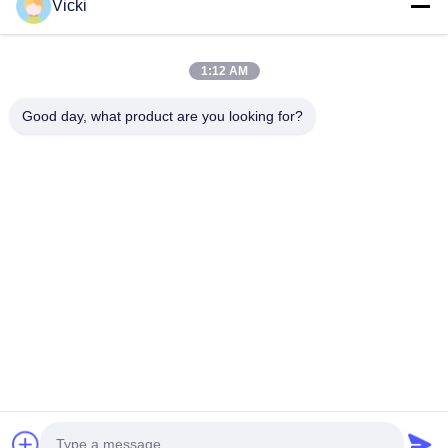
Vicki
1:12 AM
Good day, what product are you looking for?
KONTAKT
4 Gebäude, Industriepark Xusheng Ronghegu, Taohuayuan
Phase II, Nr. 9 Furong Road, Stadt Songgang, Bezirk Bao'an,
Shenzhen, China
86-0755-29759643
richstar_28@richstar-cn.com
© 2026 RICHSTAR (SHENZHEN) LIMITED. ALL RIGHTS RESERVED.