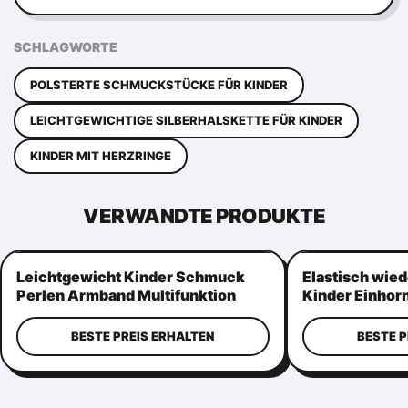
SCHLAGWORTE
POLSTERTE SCHMUCKSTÜCKE FÜR KINDER
LEICHTGEWICHTIGE SILBERHALSKETTE FÜR KINDER
KINDER MIT HERZRINGE
VERWANDTE PRODUKTE
Leichtgewicht Kinder Schmuck
Elastisch wie
Perlen Armband Multifunktion
Kinder Einhor
Praktisch
Mehrzweck Ki
BESTE PREIS ERHALTEN
BESTE P