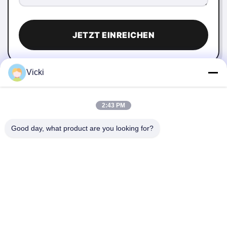
JETZT EINREICHEN
Vicki
2:43 PM
Good day, what product are you looking for?
KONTAKT
4 Gebäude, Industriepark Xusheng Ronghegu, Taohuayuan
Phase II, Nr. 9 Furong Road, Stadt Songgang, Bezirk Bao'an,
Shenzhen, China