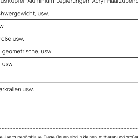
aus Kupfer-Aluminium-Legierungen, Acryl-Haarzubehö
chwergewicht, usw.
w.
große usw.
, geometrische, usw.
, usw.
rkrallen usw.
e Haarzubehörsklaue. Diese Klauen sind in kleinen, mittleren und großen