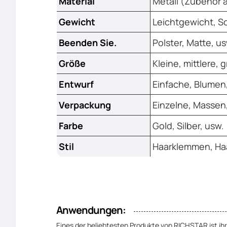
Material
Metall (Zubehör 
Gewicht
Leichtgewicht, S
Beenden Sie.
Polster, Matte, us
Größe
Kleine, mittlere, 
Entwurf
Einfache, Blumen
Verpackung
Einzelne, Massen
Farbe
Gold, Silber, usw.
Stil
Haarklemmen, Haa
Anwendungen:
Eines der beliebtesten Produkte von RICHSTAR ist ihr