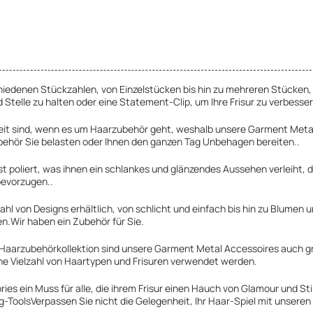
hiedenen Stückzahlen, von Einzelstücken bis hin zu mehreren Stücken, 
Stelle zu halten oder eine Statement-Clip, um Ihre Frisur zu verbesse
eit sind, wenn es um Haarzubehör geht, weshalb unsere Garment Metal 
ehör Sie belasten oder Ihnen den ganzen Tag Unbehagen bereiten..
t poliert, was ihnen ein schlankes und glänzendes Aussehen verleiht, d
bevorzugen..
ahl von Designs erhältlich, von schlicht und einfach bis hin zu Blumen
n.Wir haben ein Zubehör für Sie.
 Haarzubehörkollektion sind unsere Garment Metal Accessoires auch g
ine Vielzahl von Haartypen und Frisuren verwendet werden.
 ein Muss für alle, die ihrem Frisur einen Hauch von Glamour und Stil 
-ToolsVerpassen Sie nicht die Gelegenheit, Ihr Haar-Spiel mit unsere