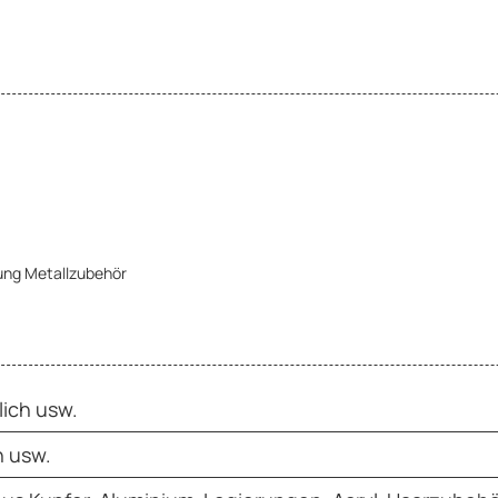
ung Metallzubehör
lich usw.
h usw.