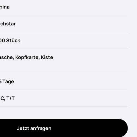
hina
ichstar
00 Stück
asche, Kopfkarte, Kiste
5 Tage
/C, T/T
Jetzt anfragen