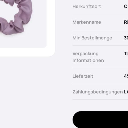
Herkunftsort
C
Markenname
R
Min Bestellmenge
3
Verpackung
T
Informationen
Lieferzeit
4
Zahlungsbedingungen
L