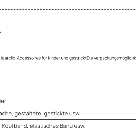
w.
d Haarclip-Accessoires für Kinder.und gestricktDie Verpackungsmöglic
der
ache, gestaltete, gestickte usw.
p, Kopfband, elastisches Band usw.