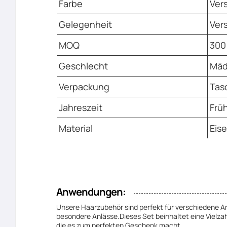
Farbe
Ver
Gelegenheit
Ver
MOQ
300
Geschlecht
Mäd
Verpackung
Tasc
Jahreszeit
Frü
Material
Eise
Anwendungen:
Unsere Haarzubehör sind perfekt für verschiedene A
besondere Anlässe.Dieses Set beinhaltet eine Vielz
die es zum perfekten Geschenk macht.