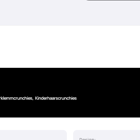
,
rklemmcrunchies
Kinderhaarscrunchies
Design: