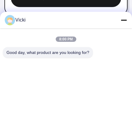
Vicki
8:00 PM
Good day, what product are you looking for?
KONTAKT
4 Gebäude, Industriepark Xusheng Ronghegu, Taohuayuan
Phase II, Nr. 9 Furong Road, Stadt Songgang, Bezirk Bao'an,
Shenzhen, China
86-0755-29759643
richstar_28@richstar-cn.com