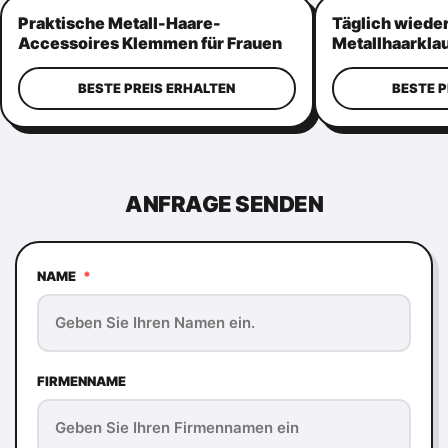
Praktische Metall-Haare-
Täglich wied
Accessoires Klemmen für Frauen
Metallhaarklau
Mehrzweck
Metall-Klemm
BESTE PREIS ERHALTEN
BESTE P
ANFRAGE SENDEN
NAME
*
FIRMENNAME