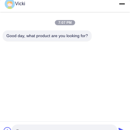
Vicki
7:07 PM
Good day, what product are you looking for?
KONTAKT
4 Gebäude, Industriepark Xusheng Ronghegu, Taohuayuan
Phase II, Nr. 9 Furong Road, Stadt Songgang, Bezirk Bao'an,
Shenzhen, China
86-0755-29759643
richstar_28@richstar-cn.com
© 2026 RICHSTAR (SHENZHEN) LIMITED. ALL RIGHTS RESERVED.