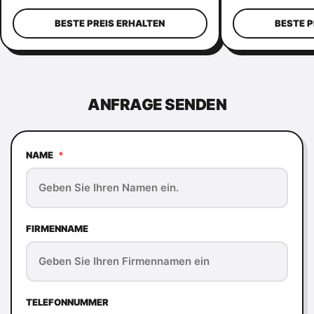
Blumen-Plaid-Muster
BESTE PREIS ERHALTEN
BESTE P
ANFRAGE SENDEN
NAME
*
FIRMENNAME
TELEFONNUMMER