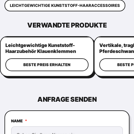
LEICHTGEWICHTIGE KUNSTSTOFF-HAARACCESSOIRES
VERWANDTE PRODUKTE
Leichtgewichtige Kunststoff-
Vertikale, tra
Haarzubehör Klauenklemmen
Pferdeschwan
Praktische Kronenform
Mehrzweck-Ha
BESTE PREIS ERHALTEN
BESTE P
ANFRAGE SENDEN
NAME
*