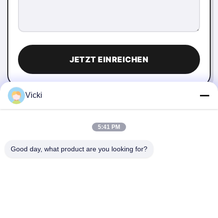
JETZT EINREICHEN
Vicki
5:41 PM
Good day, what product are you looking for?
KONTAKT
4 Gebäude, Industriepark Xusheng Ronghegu, Taohuayuan
Phase II, Nr. 9 Furong Road, Stadt Songgang, Bezirk Bao'an,