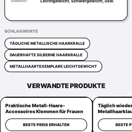
Leichtgewicht, Schwergewicht, usw.
Gewicht:
SCHLAGWORTE
TÄGLICHE METALLISCHE HAARKRALLE
DAUERHAFTE SILBERNE HAARKRALLE
METALLHAARTEXEMPLARE LEICHTGEWICHT
VERWANDTE PRODUKTE
Praktische Metall-Haare-
Täglich wied
Accessoires Klemmen für Frauen
Metallhaarklau
Mehrzweck
Metall-Klemm
BESTE PREIS ERHALTEN
BESTE P