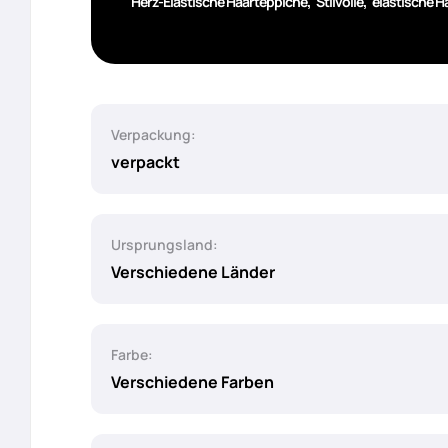
,
,
Herz-Elastische Haarteppiche
Stilvolle
elastische H
Verpackung:
verpackt
Ursprungsland:
Verschiedene Länder
Farbe:
Verschiedene Farben