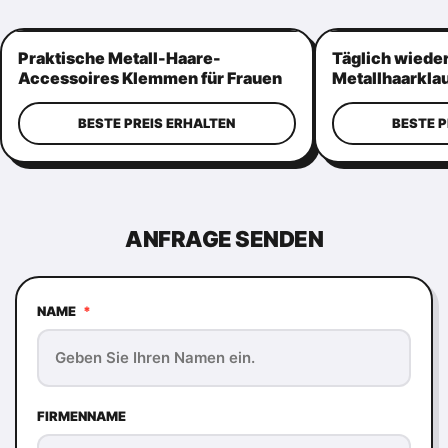
Praktische Metall-Haare-
Täglich wied
Accessoires Klemmen für Frauen
Metallhaarklau
Mehrzweck
Metall-Klemm
BESTE PREIS ERHALTEN
BESTE P
ANFRAGE SENDEN
NAME
*
FIRMENNAME