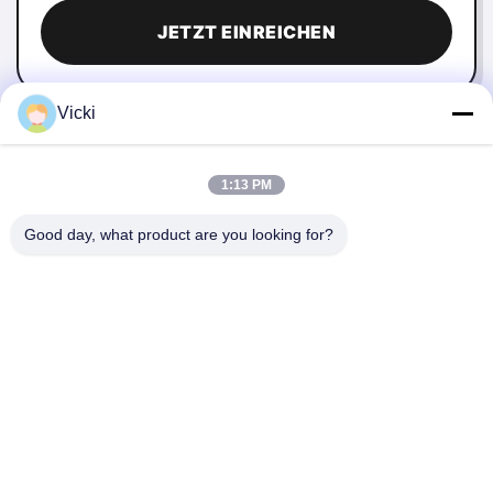
JETZT EINREICHEN
Vicki
1:13 PM
Good day, what product are you looking for?
KONTAKT
4 Gebäude, Industriepark Xusheng Ronghegu, Taohuayuan
Phase II, Nr. 9 Furong Road, Stadt Songgang, Bezirk Bao'an,
Shenzhen, China
86-0755-29759643
richstar_28@richstar-cn.com