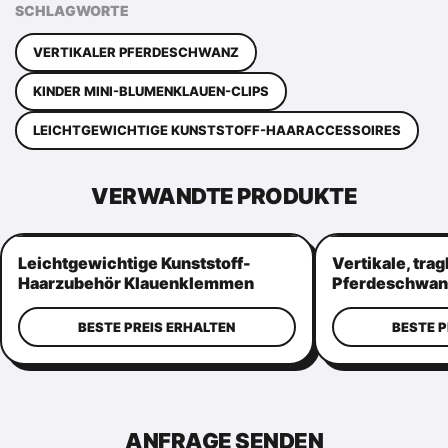
SCHLAGWORTE
VERTIKALER PFERDESCHWANZ
KINDER MINI-BLUMENKLAUEN-CLIPS
LEICHTGEWICHTIGE KUNSTSTOFF-HAARACCESSOIRES
VERWANDTE PRODUKTE
Leichtgewichtige Kunststoff-
Vertikale, tra
Haarzubehör Klauenklemmen
Pferdeschwan
Praktische Kronenform
Mehrzweck-Ha
BESTE PREIS ERHALTEN
BESTE P
ANFRAGE SENDEN